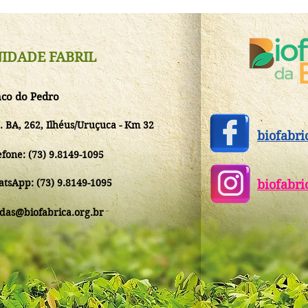
IDADE FABRIL
co do Pedro
. BA, 262, Ilhéus/Uruçuca - Km 32
biofabri
efone: (73) 9.8149-1095
tsApp: (73)
9.8149-1095
biofabri
das@biofabrica.org.br