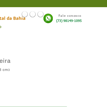
Fale conosco
tal da Bahia
(73) 98149-1095
o
eira
8 cm
3