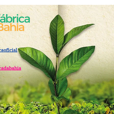
caoficial
cadabahia