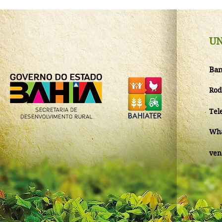
UN
Ban
Rod
Tel
Wha
ven