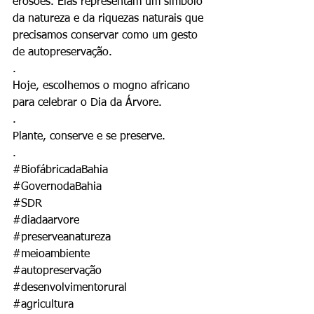
erosões. Elas representam um símbolo 
da natureza e da riquezas naturais que 
precisamos conservar como um gesto 
de autopreservação.
.
Hoje, escolhemos o mogno africano 
para celebrar o Dia da Árvore.
.
Plante, conserve e se preserve. 
.
#BiofábricadaBahia
#GovernodaBahia
#SDR
#diadaarvore
#preserveanatureza
#meioambiente
#autopreservação
#desenvolvimentorural
#agricultura