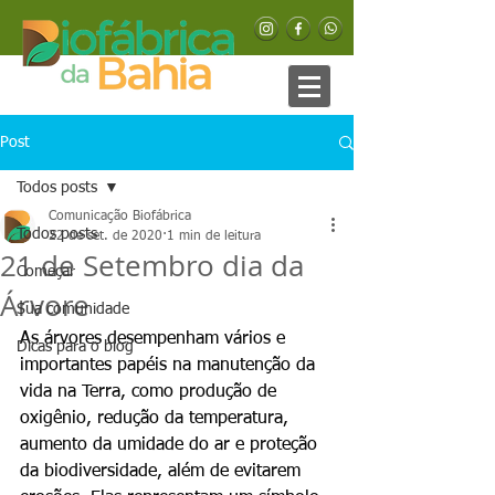
Post
Todos posts
Comunicação Biofábrica
Todos posts
22 de set. de 2020
1 min de leitura
21 de Setembro dia da
Começar
Árvore
Sua comunidade
As árvores desempenham vários e 
Dicas para o blog
importantes papéis na manutenção da 
vida na Terra, como produção de 
oxigênio, redução da temperatura, 
aumento da umidade do ar e proteção 
da biodiversidade, além de evitarem 