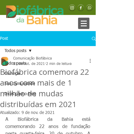
Post
Todos posts
Comunicação Biofábrica
Todos posts
21 de out. de 2021
2 min de leitura
Biofábrica comemora 22
Começar
anos com mais de 1
Sua comunidade
milhão de mudas
Dicas para o blog
distribuídas em 2021
Atualizado:
9 de nov. de 2021
A Biofábrica da Bahia está 
comemorando 22 anos de fundação 