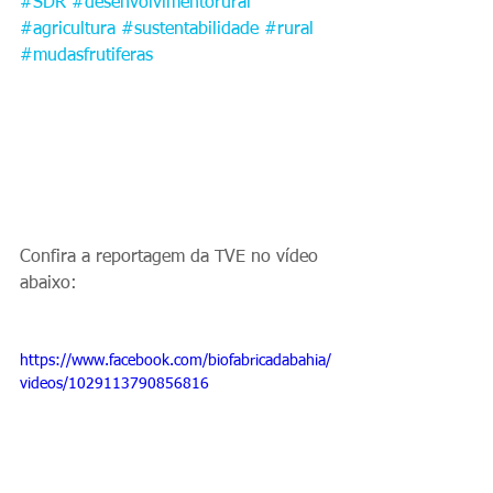
#SDR
#desenvolvimentorural
#agricultura
#sustentabilidade
#rural
#mudasfrutiferas
Confira a reportagem da TVE no vídeo 
abaixo:
https://www.facebook.com/biofabricadabahia/
videos/1029113790856816