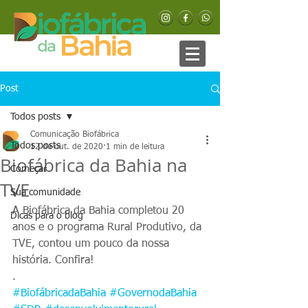
Post
Todos posts
Comunicação Biofábrica
Todos posts
12 de out. de 2020
1 min de leitura
Biofábrica da Bahia na
Começar
TVE
Sua comunidade
A Biofábrica da Bahia completou 20 
Dicas para o blog
anos e o programa Rural Produtivo, da 
TVE, contou um pouco da nossa 
história. Confira! 
.
#BiofábricadaBahia
#GovernodaBahia