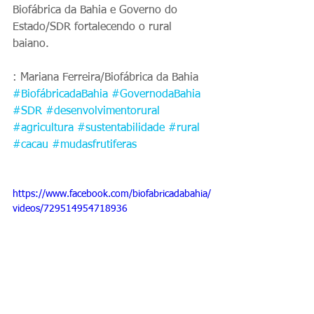
Biofábrica da Bahia e Governo do 
Estado/SDR fortalecendo o rural 
baiano. 
: Mariana Ferreira/Biofábrica da Bahia
#BiofábricadaBahia
#GovernodaBahia
#SDR
#desenvolvimentorural
#agricultura
#sustentabilidade
#rural
#cacau
#mudasfrutiferas
https://www.facebook.com/biofabricadabahia/
videos/729514954718936