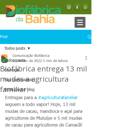
Post
Todos posts
Comunicação Biofábrica
Todos posts
18 de abr. de 2022
1 min de leitura
Biofábrica entrega 13 mil
Começar
mudas a agricultura
Sua comunidade
familiar.
Dicas para o blog
Entregas para a 
#agriculturafamiliar
seguem a todo vapor! Hoje, 13 mil 
mudas de cacau, mandioca e açaí para 
agricultores de Mutuípe e 5 mil mudas 
de cacau para agricultores de Camacã! 