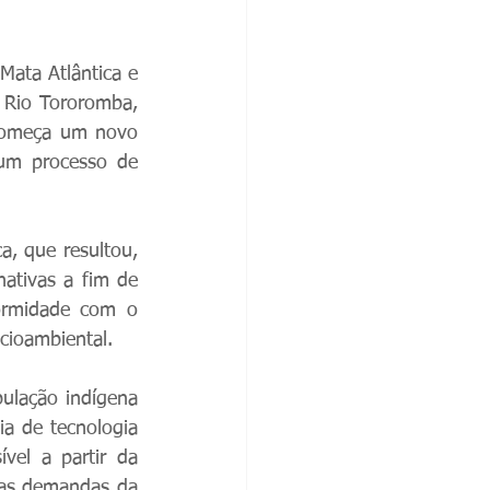
ata Atlântica e 
 Rio Tororomba, 
começa um novo 
um processo de 
, que resultou, 
ativas a fim de 
ormidade com o 
ocioambiental. 
ulação indígena 
a de tecnologia 
vel a partir da 
 as demandas da 