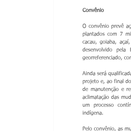
Convênio 
O convênio prevê açõ
plantados com 7 mil
cacau, goiaba, açaí,
desenvolvido pela
georreferenciado, c
Ainda será qualifica
projeto e, ao final 
de manutenção e rec
aclimatação das muda
um processo contín
indígena.
Pelo convênio, as m