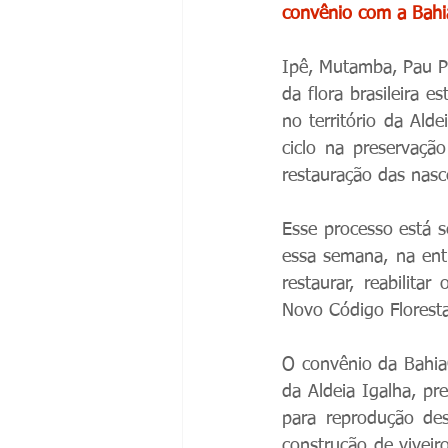
convênio com a Bahi
Ipê, Mutamba, Pau Po
da flora brasileira 
no território da Al
ciclo na preservaçã
restauração das nasc
Esse processo está s
essa semana, na entr
restaurar, reabilit
Novo Código Florestal
O convênio da BahiaG
da Aldeia Igalha, pr
para reprodução dess
construção de viveir