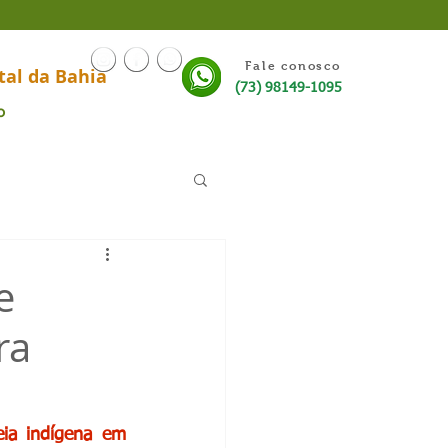
Fale conosco
tal da Bahia
(73) 98149-1095
o
e
ra
eia indígena em 