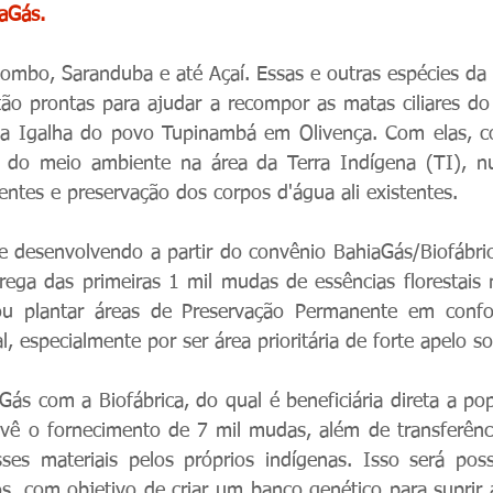
aGás.
mbo, Saranduba e até Açaí. Essas e outras espécies da M
estão prontas para ajudar a recompor as matas ciliares do
deia Igalha do povo Tupinambá em Olivença. Com elas, 
o do meio ambiente na área da Terra Indígena (TI), n
entes e preservação dos corpos d'água ali existentes.
e desenvolvendo a partir do convênio BahiaGás/Biofábrica
ega das primeiras 1 mil mudas de essências florestais n
ar ou plantar áreas de Preservação Permanente em conf
, especialmente por ser área prioritária de forte apelo s
ás com a Biofábrica, do qual é beneficiária direta a pop
evê o fornecimento de 7 mil mudas, além de transferênci
es materiais pelos próprios indígenas. Isso será possí
os, com objetivo de criar um banco genético para suprir