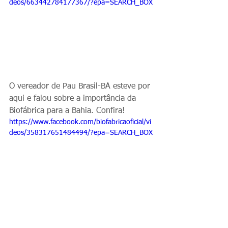
deos/663442784177367/?epa=SEARCH_BOX
O vereador de Pau Brasil-BA esteve por 
aqui e falou sobre a importância da 
Biofábrica para a Bahia. Confira! 
https://www.facebook.com/biofabricaoficial/vi
deos/358317651484494/?epa=SEARCH_BOX
A Natália Menezes aproveitou o 11° 