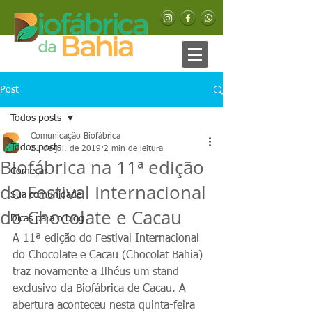
Post
Todos posts
Comunicação Biofábrica
Todos posts
21 de jul. de 2019
2 min de leitura
Biofábrica na 11ª edição
Começar
do Festival Internacional
Sua comunidade
do Chocolate e Cacau
Dicas para o blog
A 11ª edição do Festival Internacional 
do Chocolate e Cacau (Chocolat Bahia) 
traz novamente a Ilhéus um stand 
exclusivo da Biofábrica de Cacau. A 
abertura aconteceu nesta quinta-feira 