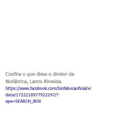
Confira o que disse o diretor da 
Biofábrica, Lanns Almeida. 
https://www.facebook.com/biofabricaoficial/vi
deos/1722218977922247/?
epa=SEARCH_BOX