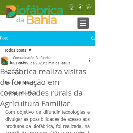
Post
Todos posts
Comunicação Biofábrica
Todos posts
13 de fev. de 2023
2 min de leitura
Biofábrica realiza visitas
Começar
de formação em
Sua comunidade
comunidades rurais da
Dicas para o blog
Agricultura Familiar.
Com objetivo de difundir tecnologias e 
divulgar as possibilidades de acesso aos 
produtos da Biofábrica, foi realizada, na 