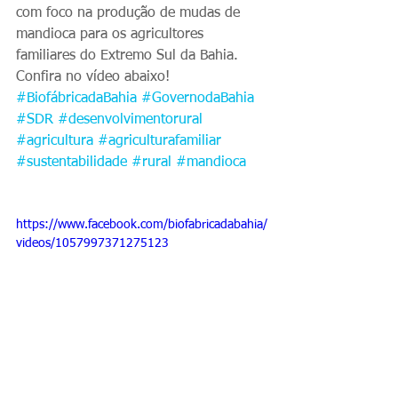
com foco na produção de mudas de 
mandioca para os agricultores 
familiares do Extremo Sul da Bahia. 
Confira no vídeo abaixo! 
#BiofábricadaBahia
#GovernodaBahia
#SDR
#desenvolvimentorural
#agricultura
#agriculturafamiliar
#sustentabilidade
#rural
#mandioca
https://www.facebook.com/biofabricadabahia/
videos/1057997371275123