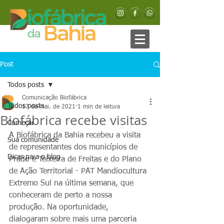
Post
Todos posts
Comunicação Biofábrica
Todos posts
17 de mai. de 2021
1 min de leitura
Biofábrica recebe visitas
Começar
A Biofábrica da Bahia recebeu a visita 
Sua comunidade
de representantes dos municípios de 
Dicas para o blog
Prado e Teixeira de Freitas e do Plano 
de Ação Territorial - PAT Mandiocultura 
Extremo Sul na última semana, que 
conheceram de perto a nossa 
produção. Na oportunidade, 
dialogaram sobre mais uma parceria 