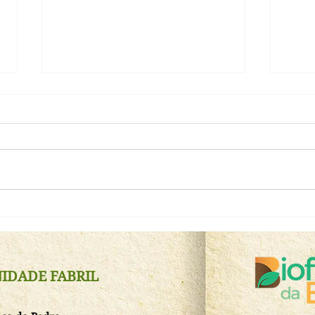
Gove
Inst
#MissãoTransformaçãoBiofábrica
de m
reuniu instituições parceiras e
fase
selou novo momento do Instituto
IDADE FABRIL
Biofábrica da Bahia,
apresentando o evento
CacauSul26