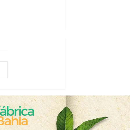
rno do Estado e
ituto Biofábrica da Bahia
ãos dadas em nova