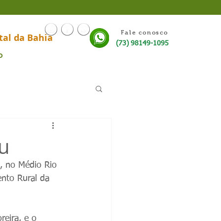
Fale conosco
tal da Bahia
(73) 98149-1095
o
au
, no Médio Rio 
nto Rural da 
reira, e o 