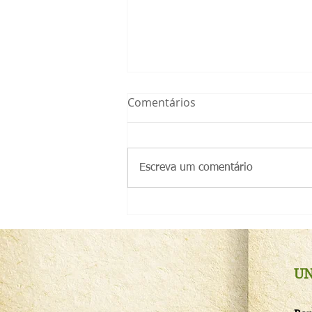
Comentários
Escreva um comentário
Instituto Biofábrica da Bahia
abre capacitação técnica em
Produção de Mudas de
Cacau
UN