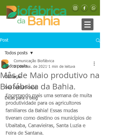
Post
Todos posts
Comunicação Biofábrica
Todos posts
29 de mai. de 2021
1 min de leitura
Mês de Maio produtivo na
Começar
Biofábrica da Bahia.
Sua comunidade
Encerrando mais uma semana de muita 
Dicas para o blog
produtividade para os agricultores 
familiares da Bahia! Essas mudas 
tiveram como destino os municípios de 
Ubaitaba, Canavieiras, Santa Luzia e 
Feira de Santana.