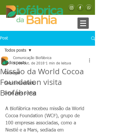
Post
Todos posts
Comunicação Biofábrica
Todos posts
30 de out. de 2018
1 min de leitura
Missão da World Cocoa
Começar
Foundation visita
Sua comunidade
Biofábrica
Dicas para o blog
A Biofábrica recebeu missão da World 
Cocoa Foundation (WCF), grupo de 
100 empresas associadas, como a 
Nestlé e a Mars, sediada em 