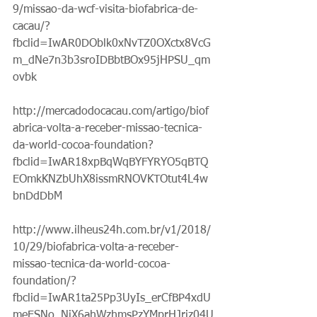
9/missao-da-wcf-visita-biofabrica-de-
cacau/?
fbclid=IwAR0DOblk0xNvTZ0OXctx8VcG
m_dNe7n3b3sroIDBbtBOx95jHPSU_qm
ovbk
http://mercadodocacau.com/artigo/biof
abrica-volta-a-receber-missao-tecnica-
da-world-cocoa-foundation?
fbclid=IwAR18xpBqWqBYFYRYO5qBTQ
EOmkKNZbUhX8issmRNOVKTOtut4L4w
bnDdDbM
http://www.ilheus24h.com.br/v1/2018/
10/29/biofabrica-volta-a-receber-
missao-tecnica-da-world-cocoa-
foundation/?
fbclid=IwAR1ta25Pp3UyIs_erCfBP4xdU
meESNo_NiX6ahWzhmsPzYMprHJriz04U