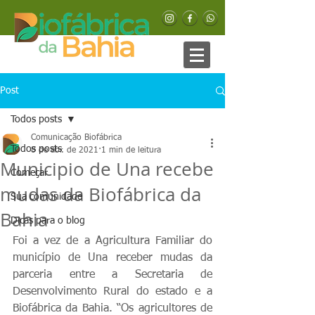
Post
Todos posts
Comunicação Biofábrica
Todos posts
8 de abr. de 2021
1 min de leitura
Municipio de Una recebe
Começar
mudas da Biofábrica da
Sua comunidade
Bahia
Dicas para o blog
Foi a vez de a Agricultura Familiar do 
município de Una receber mudas da 
parceria entre a Secretaria de 
Desenvolvimento Rural do estado e a 
Biofábrica da Bahia. “Os agricultores de 