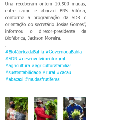
Una receberam ontem 10.500 mudas, 
entre cacau e abacaxi BRS Vitória, 
conforme a programação da SDR e 
orientação do secretário Josias Gomes”, 
informou o diretor-presidente da 
Biofábrica, Jackson Moreira.
.
#BiofábricadaBahia
#GovernodaBahia
#SDR
#desenvolvimentorural
#agricultura
#agriculturafamiliar
#sustentabilidade
#rural
#cacau
#abacaxi
#mudasfrutiferas