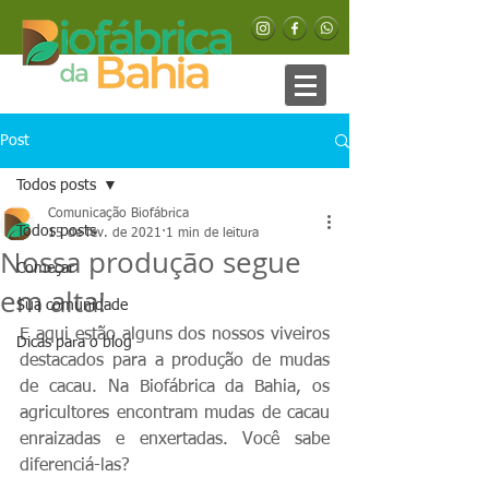
Post
Todos posts
Comunicação Biofábrica
Todos posts
15 de fev. de 2021
1 min de leitura
Nossa produção segue
Começar
em alta!
Sua comunidade
E aqui estão alguns dos nossos viveiros 
Dicas para o blog
destacados para a produção de mudas 
de cacau. Na Biofábrica da Bahia, os 
agricultores encontram mudas de cacau 
enraizadas e enxertadas. Você sabe 
diferenciá-las?