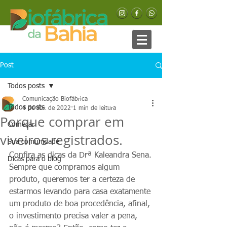
Post
Todos posts
Comunicação Biofábrica
Todos posts
4 de abr. de 2022
1 min de leitura
Porque comprar em
Começar
viveiros registrados.
Sua comunidade
Confira as dicas da Drª Kaleandra Sena.
Dicas para o blog
Sempre que compramos algum 
produto, queremos ter a certeza de 
estarmos levando para casa exatamente 
um produto de boa procedência, afinal, 
o investimento precisa valer a pena, 