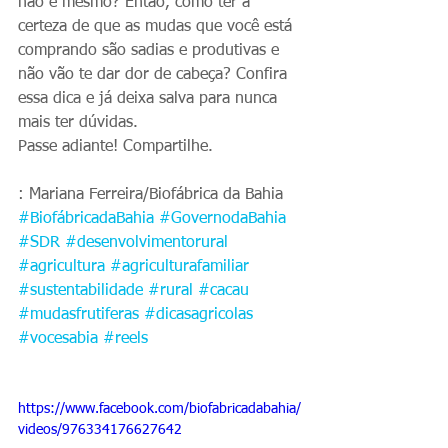
não é mesmo? Então, como ter a 
certeza de que as mudas que você está 
comprando são sadias e produtivas e 
não vão te dar dor de cabeça? Confira 
essa dica e já deixa salva para nunca 
mais ter dúvidas.
Passe adiante! Compartilhe. 
: Mariana Ferreira/Biofábrica da Bahia
#BiofábricadaBahia
#GovernodaBahia
#SDR
#desenvolvimentorural
#agricultura
#agriculturafamiliar
#sustentabilidade
#rural
#cacau
#mudasfrutiferas
#dicasagricolas
#vocesabia
#reels
https://www.facebook.com/biofabricadabahia/
videos/976334176627642