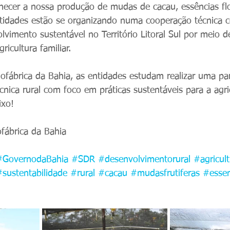
ecer a nossa produção de mudas de cacau, essências flo
tidades estão se organizando numa cooperação técnica c
vimento sustentável no Território Litoral Sul por meio de
gricultura familiar.
fábrica da Bahia, as entidades estudam realizar uma par
écnica rural com foco em práticas sustentáveis para a agric
ixo! 
ofábrica da Bahia
#GovernodaBahia
#SDR
#desenvolvimentorural
#agricul
#sustentabilidade
#rural
#cacau
#mudasfrutiferas
#essen