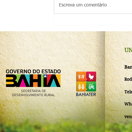
Escreva um comentário
Instituto Biofábrica da Bahia
abre capacitação técnica em
Produção de Mudas de
Cacau
UN
Ban
Rod
Tel
Wha
ven