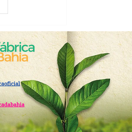
rno do Estado e
ituto Biofábrica da Bahia
ãos dadas em nova
caoficial
cadabahia