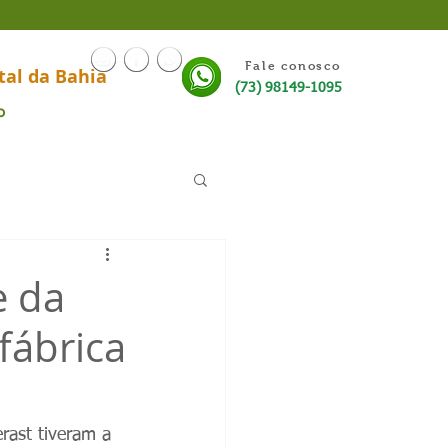
Fale conosco
tal da Bahia
(73) 98149-1095
o
e da
fábrica
rast tiveram a 