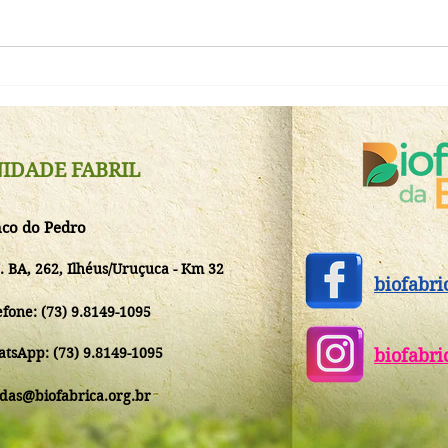
Gove
Inst
#MissãoTransformaçãoBiofábrica
de m
reuniu instituições parceiras e
fase
selou novo momento do Instituto
IDADE FABRIL
Biofábrica da Bahia,
apresentando o evento
CacauSul26
co do Pedro
. BA, 262, Ilhéus/Uruçuca - Km 32
biofabri
efone: (73) 9.8149-1095
tsApp: (73)
9.8149-1095
biofabri
das@biofabrica.org.br