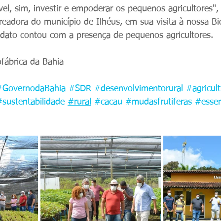
vel, sim, investir e empoderar os pequenos agricultores", 
readora do município de Ilhéus, em sua visita à nossa Bio
ndato contou com a presença de pequenos agricultores.
ofábrica da Bahia
#GovernodaBahia
#SDR
#desenvolvimentorural
#agricul
#sustentabilidade
#rural
#cacau
#mudasfrutiferas
#essen