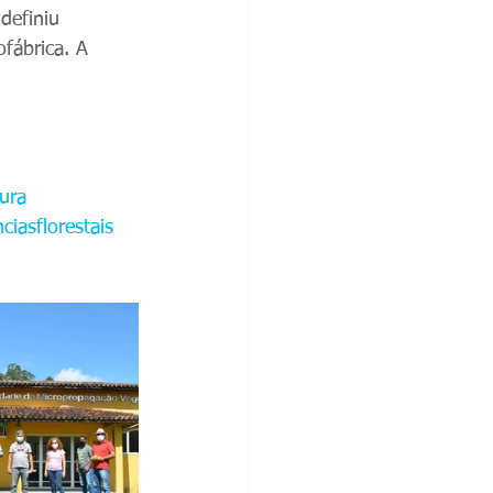
definiu 
fábrica. A 
tura
ciasflorestais