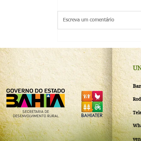
Escreva um comentário
Instituto Biofábrica da Bahia
abre capacitação técnica em
Produção de Mudas de
Cacau
UN
Ban
Rod
Tel
Wha
ven