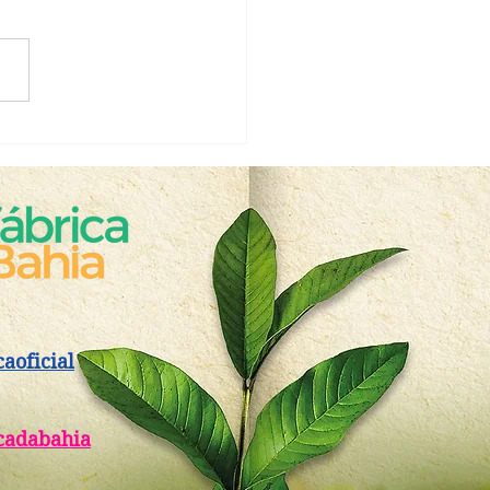
rno do Estado e
ituto Biofábrica da Bahia
ãos dadas em nova
caoficial
cadabahia