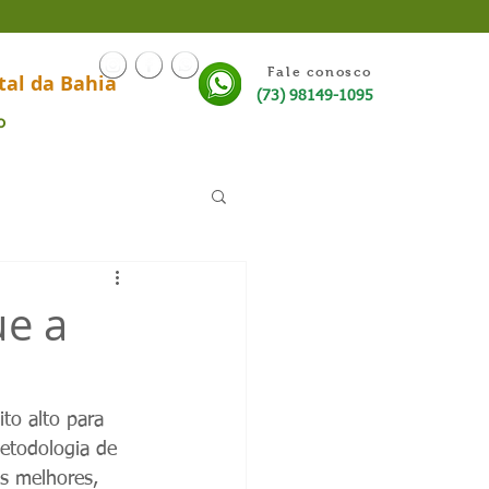
Fale conosco
tal da Bahia
(73) 98149-1095
o
ue a
to alto para 
etodologia de 
s melhores, 