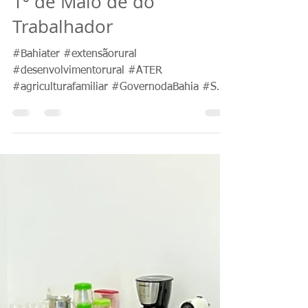
Comunicação Biofábrica
1 de mai. de 2023
1 min de leitura
1º de Maio de do
Trabalhador
#Bahiater #extensãorural
#desenvolvimentorural #ATER
#agriculturafamiliar #GovernodaBahia #SDR
#desenvolvimentorural #agricultura...