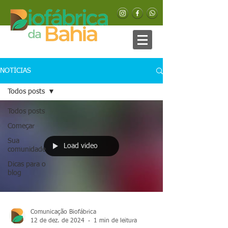
NOTÍCIAS
Todos posts
Todos posts
Começar
Sua
Load video
comunidade
Dicas para o
blog
Comunicação Biofábrica
12 de dez. de 2024
1 min de leitura