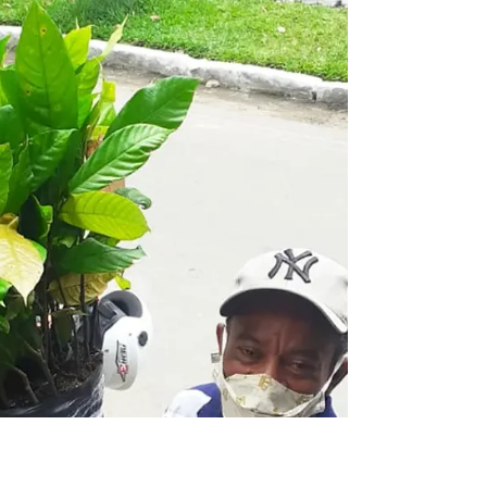
Ipê amarelo, jacarandá mimoso, pau santo,
acácia mangium, aroeira, juerana vermelha,
cobi, além de goiaba paluma, açaí entre
outras. Com...